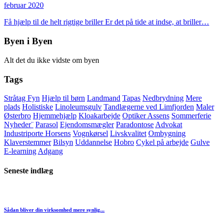
februar 2020
Få hjælp til de helt rigtige briller Er det på tide at indse, at briller…
Byen i Byen
Alt det du ikke vidste om byen
Tags
Stråtag Fyn
Hjælp til børn
Landmand
Tapas
Nedbrydning
Mere
plads
Holistiske
Linoleumsgulv
Tandlægerne ved Limfjorden
Maler
Østerbro
Hjemmehjælp
Kloakarbejde
Optiker Assens
Sommerferie
Nyheder¨
Parasol
Ejendomsmægler
Paradontose
Advokat
Industriporte Horsens
Vognkørsel
Livskvalitet
Ombygning
Klaverstemmer
Bilsyn
Uddannelse
Hobro
Cykel på arbejde
Gulve
E-learning
Adgang
Seneste indlæg
Sådan bliver din virksomhed mere synlig...