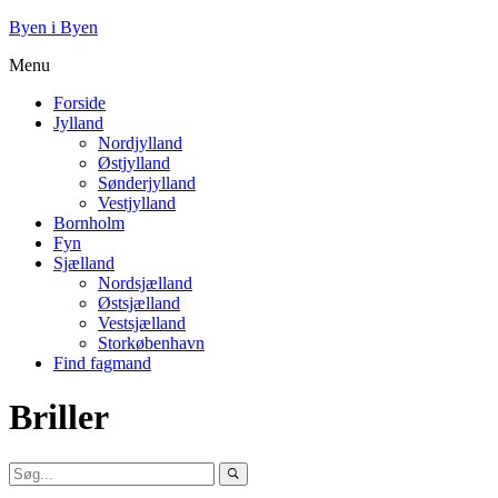
Byen i Byen
Menu
Forside
Jylland
Nordjylland
Østjylland
Sønderjylland
Vestjylland
Bornholm
Fyn
Sjælland
Nordsjælland
Østsjælland
Vestsjælland
Storkøbenhavn
Find fagmand
Briller