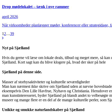
Drop mødelokalet – tænk i nye rammer
april 2026
Når virksomheder planlægger møder, konferencer eller strategidage, 
1
2
…
39
Nyt på Sjælland
Hvis du gerne vil læse om lokale deals, tilbud og meget mere, så kan d
Sjælland. Kort sagt kan du blive klogere på, hvad der sker på hele
Sjælland på denne side.
Masser af storbysaktiviteter og kulturelle seværdigheder
Man kan nærmest ikke skrive om Sjælland uden at nævne hovedstaden
eksempelvis Den Lille Havfrue, Nyhavn og Christiania. Herudover er 
man kunstinteresseret, byder Sjælland på blandt andet to velbesø
museer og mange flere er en del af de mange kulturelle perler, som S
Unikke og smukke naturlandskaber på Sjælland