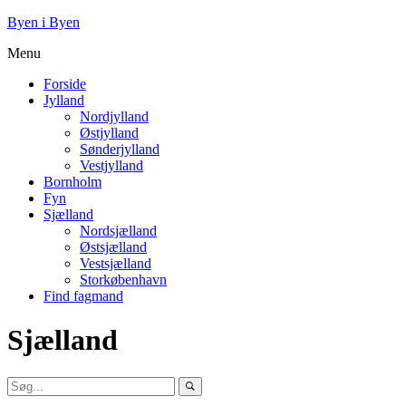
Byen i Byen
Menu
Forside
Jylland
Nordjylland
Østjylland
Sønderjylland
Vestjylland
Bornholm
Fyn
Sjælland
Nordsjælland
Østsjælland
Vestsjælland
Storkøbenhavn
Find fagmand
Sjælland