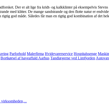
 udforsket. Der er alt lige fra kridt- og kalkklinter på eksempelvis St
rande med klitter. De mange sandstrande og den flotte natur er endvi
n rigtig god måde. Således får man en rigtig god kombination af det hel
ering
Parforhold
Malerfirma
Hvidevarerservice
Hospitalssenge
Maskin
Bortkørsel af haveaffald Aarhus
Tandlægerne ved Limfjorden
Autovær
 virksomheden,...