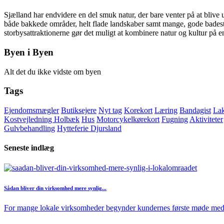
Sjælland har endvidere en del smuk natur, der bare venter på at blive
både bakkede områder, helt flade landskaber samt mange, gode badest
storbysattraktionerne gør det muligt at kombinere natur og kultur på e
Byen i Byen
Alt det du ikke vidste om byen
Tags
Ejendomsmægler
Butiksejere
Nyt tag
Korekort
Læring
Bandagist
Lak
Kostvejledning Holbæk
Hus
Motorcykelkørekort
Fugning
Aktiviteter
Gulvbehandling
Hytteferie Djursland
Seneste indlæg
Sådan bliver din virksomhed mere synlig...
For mange lokale virksomheder begynder kundernes første møde med