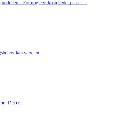
 produceret. For nogle virksomheder passer…
ningsbehov kan være en…
ktion. Det er…