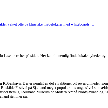
falder valget ofte på klassiske mødelokaler med whiteboards,…
u læse mere her på siden. Her kan du nemlig finde lokale nyheder og ind
 København. Der er nemlig en del attraktioner og seværdigheder, som
Roskilde Festival på Sjælland meget populær hos unge såvel som ældre
gte museer nemlig Louisiana Museum of Modern Art på Nordsjælland o
jælland gemmer på.