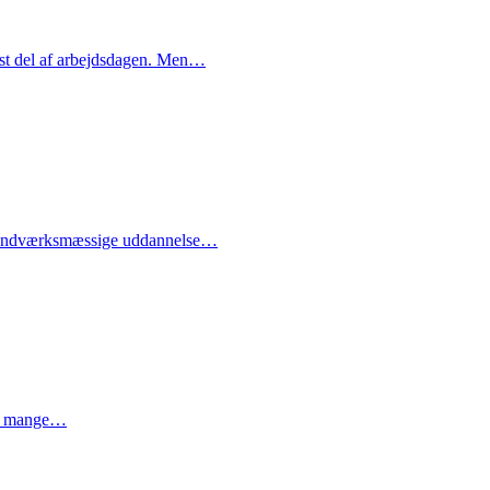
ast del af arbejdsdagen. Men…
ge håndværksmæssige uddannelse…
 er mange…