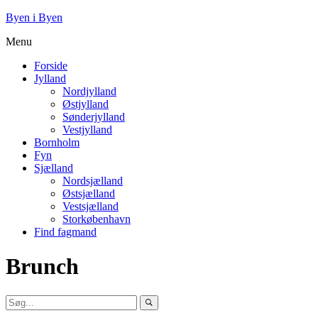
Byen i Byen
Menu
Forside
Jylland
Nordjylland
Østjylland
Sønderjylland
Vestjylland
Bornholm
Fyn
Sjælland
Nordsjælland
Østsjælland
Vestsjælland
Storkøbenhavn
Find fagmand
Brunch