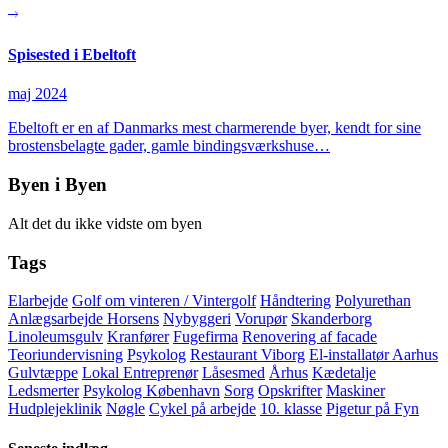
Spisested i Ebeltoft
maj 2024
Ebeltoft er en af Danmarks mest charmerende byer, kendt for sine
brostensbelagte gader, gamle bindingsværkshuse…
Byen i Byen
Alt det du ikke vidste om byen
Tags
Elarbejde
Golf om vinteren / Vintergolf
Håndtering
Polyurethan
Anlægsarbejde Horsens
Nybyggeri
Vorupør
Skanderborg
Linoleumsgulv
Kranfører
Fugefirma
Renovering af facade
Teoriundervisning
Psykolog
Restaurant Viborg
El-installatør Aarhus
Gulvtæppe
Lokal Entreprenør
Låsesmed
Århus
Kædetalje
Ledsmerter
Psykolog København
Sorg
Opskrifter
Maskiner
Hudplejeklinik
Nøgle
Cykel på arbejde
10. klasse
Pigetur på Fyn