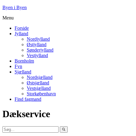
Byen i Byen
Menu
Forside
Jylland
Nordjylland
Østjylland
Sønderjylland
Vestjylland
Bornholm
Fyn
Sjælland
Nordsjælland
Østsjælland
Vestsjælland
Storkøbenhavn
Find fagmand
Dækservice