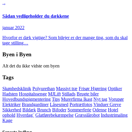
Sådan vedligeholder du dækkene
januar 2022
Hvorfor er dæk vigtige? Som bilejer er der mange ting, som du skal
tage stilling…
Byen i Byen
Alt det du ikke vidste om byen
Tags
Skønhedsklinik
Polyurethan
Massivt træ
Frisør Hjørring
Optiker
Hadsten
Hospitalssenge
MJLift
Stillads
Brugte biler
Hovedbundspigmentering
Tips
Murerfirma Ikast
Nyt tag
Vorupør
Elektriker
Brandgardiner
Låsesmed
Portrætfotos
Vinduer Greve
Sikkerhed
Bildæk
Brunch
Bifoder
Sommerferie
Odense
Hotel
ophold
Hverdag¨
Glatførebekæmpelse
Græsslårobot
Industrimaling
Kage