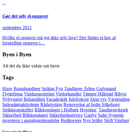
Gør det selv el-opgaver
september 2021
Hvilke el-opgaver må jeg ikke selv lave? Der findes et hav af
forskellige opgaver i…
Byen i Byen
Alt det du ikke vidste om byen
Tags
Have
Brandgardiner
Stråtag Fyn
Tandlæge Århus
Gulvmand
Flyttefirma
Vinduespolering
Vinforhandler
Tømrer Hillerød
Bilsyn
Nybyggeri
Behandling
Facadeskilt
Julefrokost
Akut vvs
Vægmaling
Indendørsaktiviteter
Rådgivning
Renovering af bolig Silkeborg
Strikkeopskrifter
Blikkenslager i Holbæk
Hverdag¨
Tandlægeskræk
Sikkerhed
Blikkenslager
Sikkerhedsservice
Gasfyr
Salto Systems
investerer i ansigtsgenkendelse
Butiksejere
Nye briller
Skift Vinduer