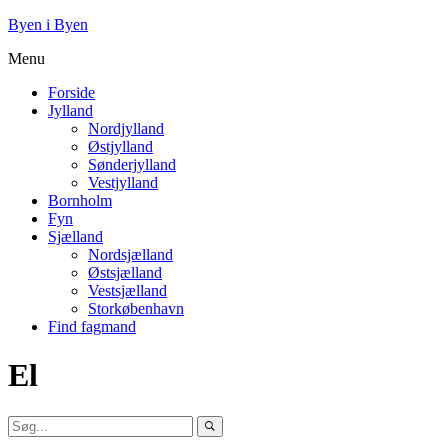
Byen i Byen
Menu
Forside
Jylland
Nordjylland
Østjylland
Sønderjylland
Vestjylland
Bornholm
Fyn
Sjælland
Nordsjælland
Østsjælland
Vestsjælland
Storkøbenhavn
Find fagmand
El