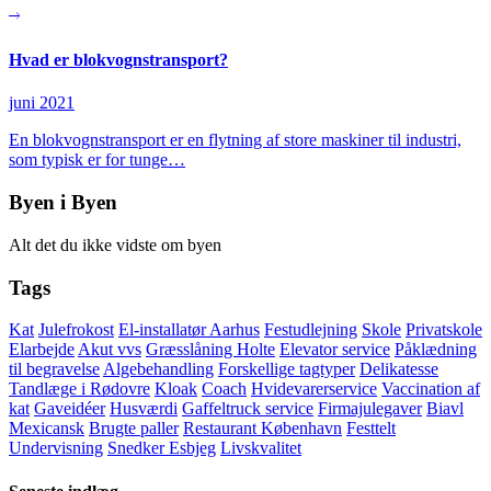
Hvad er blokvognstransport?
juni 2021
En blokvognstransport er en flytning af store maskiner til industri,
som typisk er for tunge…
Byen i Byen
Alt det du ikke vidste om byen
Tags
Kat
Julefrokost
El-installatør Aarhus
Festudlejning
Skole
Privatskole
Elarbejde
Akut vvs
Græsslåning Holte
Elevator service
Påklædning
til begravelse
Algebehandling
Forskellige tagtyper
Delikatesse
Tandlæge i Rødovre
Kloak
Coach
Hvidevarerservice
Vaccination af
kat
Gaveidéer
Husværdi
Gaffeltruck service
Firmajulegaver
Biavl
Mexicansk
Brugte paller
Restaurant København
Festtelt
Undervisning
Snedker Esbjeg
Livskvalitet