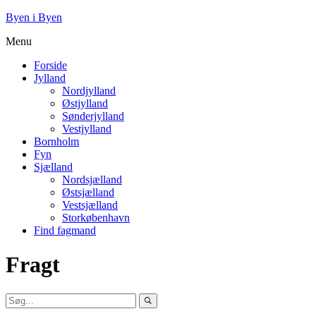
Byen i Byen
Menu
Forside
Jylland
Nordjylland
Østjylland
Sønderjylland
Vestjylland
Bornholm
Fyn
Sjælland
Nordsjælland
Østsjælland
Vestsjælland
Storkøbenhavn
Find fagmand
Fragt