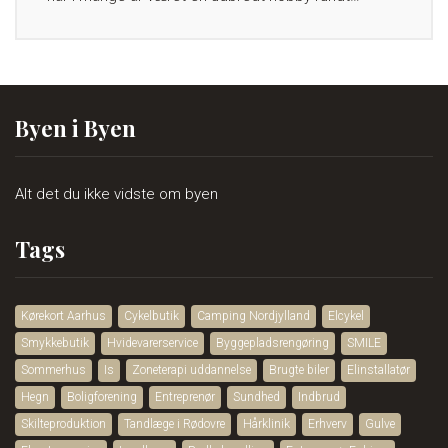
Byen i Byen
Alt det du ikke vidste om byen
Tags
Kørekort Aarhus
Cykelbutik
Camping Nordjylland
Elcykel
Smykkebutik
Hvidevarerservice
Byggepladsrengøring
SMILE
Sommerhus
Is
Zoneterapi uddannelse
Brugte biler
Elinstallatør
Hegn
Boligforening
Entreprenør
Sundhed
Indbrud
Skilteproduktion
Tandlæge i Rødovre
Hårklinik
Erhverv
Gulve