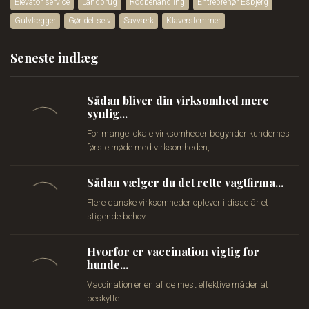
Elevator service
Landbrug
Rodbehandling
Entreprenør Esbjerg
Gulvlægger
Gør det selv
Savværk
Klaverstemmer
Seneste indlæg
Sådan bliver din virksomhed mere
synlig...
For mange lokale virksomheder begynder kundernes
første møde med virksomheden,...
Sådan vælger du det rette vagtfirma...
Flere danske virksomheder oplever i disse år et
stigende behov...
Hvorfor er vaccination vigtig for
hunde...
Vaccination er en af de mest effektive måder at
beskytte...