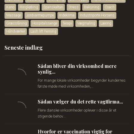
Kano
Ringkøbing
Spanskaltan
Stress
Baksning
Coach
Massage
Jordvarmepumpe
Indeklima
Industriporte Horsens
Græsslåning
Hospitalssenge
Terapi
Vægmaling
Læring
Håndværker
Lash lift herning
Seneste indlæg
Sådan bliver din virksomhed mere
synlig...
For mange lokale virksomheder begynder kundernes
første møde med virksomheden,...
Sådan vælger du det rette vagtfirma...
Flere danske virksomheder oplever i disse år et
stigende behov...
Hvorfor er vaccination vigtig for