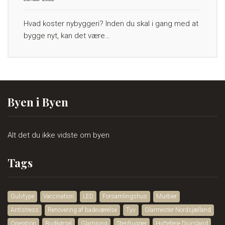
Hvad koster nybyggeri? Inden du skal i gang med at
bygge nyt, kan det være…
Byen i Byen
Alt det du ikke vidste om byen
Tags
Gulvtype
Vaccination
LED
Forsamlingshus
Murbier
Antistress
Renovering af badeværelse
Tyv
Glarmester Nordsjælland
Operation
Budkørsel
Glamping
Stenhugger
Hytteferie Djursland