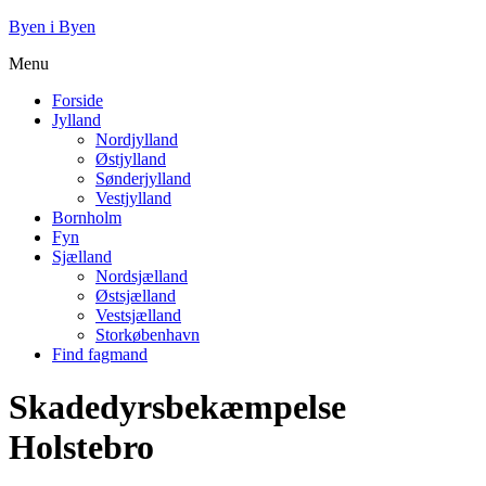
Byen i Byen
Menu
Forside
Jylland
Nordjylland
Østjylland
Sønderjylland
Vestjylland
Bornholm
Fyn
Sjælland
Nordsjælland
Østsjælland
Vestsjælland
Storkøbenhavn
Find fagmand
Skadedyrsbekæmpelse
Holstebro