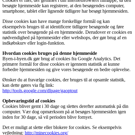
Cookies er filer, der gemmes i din internetbrowsers filmappe, så den
besøgte hjemmeside kan registrere, at den besøgendes computer,
smartphone, tablet eller lignende tidligere har besøgt hjemmesiden.
Disse cookies kan have mange forskellige formål og kan
eksempelvis bruges til at identificere tidligere besøgende og føre
statistik over besøgende på en hjemmeside. Derudover er cookies en
nødvendighed på hjemmesider eller webshops, der gør brug af en
indkøbskurv eller login-funktion.
Hvordan cookies bruges på denne hjemmeside
Byen-i-byen.dk gør brug af cookies fra Google Analytics. Det
primære formål for disse cookies er igennem statistik at kunne
forbedre hjemmesiden og give vores besøgende en bedre oplevelse.
Ønsker du at fravælge cookies, der bruges til at opsamle statistik,
kan dette gøres via flg link:
http://tools.google.com/dlpage/gaoptout
Opbevaringstid af cookies
Cookies bliver gemt i 30 dage og slettes derefter automatisk på din
computer. Vær dog opmærksom på at besøges hjemmesiden igen
inden for 30 dage, så vil perioden blive fornyet.
Det er muligt at slette eller blokere for cookies. Se eksempelvis
vejledning:
http://minecookies.org/