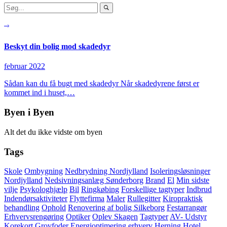
Beskyt din bolig mod skadedyr
februar 2022
Sådan kan du få bugt med skadedyr Når skadedyrene først er
kommet ind i huset,…
Byen i Byen
Alt det du ikke vidste om byen
Tags
Skole
Ombygning
Nedbrydning Nordjylland
Isoleringsløsninger
Nordjylland
Nedsivningsanlæg Sønderborg
Brand
El
Min sidste
vilje
Psykologhjælp
Bil
Ringkøbing
Forskellige tagtyper
Indbrud
Indendørsaktiviteter
Flyttefirma
Maler
Rullegitter
Kiropraktisk
behandling
Ophold
Renovering af bolig Silkeborg
Festarrangør
Erhvervsrengøring
Optiker
Oplev Skagen
Tagtyper
AV- Udstyr
Korekort
Grovfoder
Energioptimering erhverv Herning
Hotel