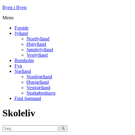
Byen i Byen
Menu
Forside
Jylland
Nordjylland
Østjylland
Sønderjylland
Vestjylland
Bornholm
Fyn
Sjælland
Nordsjælland
Østsjælland
Vestsjælland
Storkøbenhavn
Find fagmand
Skoleliv