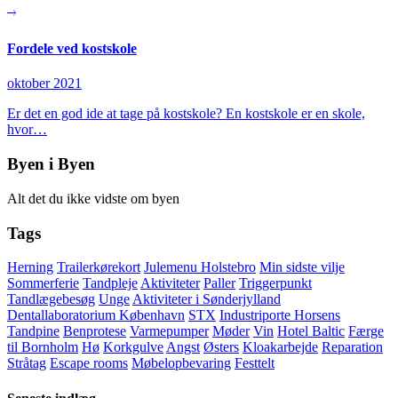
Fordele ved kostskole
oktober 2021
Er det en god ide at tage på kostskole? En kostskole er en skole,
hvor…
Byen i Byen
Alt det du ikke vidste om byen
Tags
Herning
Trailerkørekort
Julemenu Holstebro
Min sidste vilje
Sommerferie
Tandpleje
Aktiviteter
Paller
Triggerpunkt
Tandlægebesøg
Unge
Aktiviteter i Sønderjylland
Dentallaboratorium København
STX
Industriporte Horsens
Tandpine
Benprotese
Varmepumper
Møder
Vin
Hotel Baltic
Færge
til Bornholm
Hø
Korkgulve
Angst
Østers
Kloakarbejde
Reparation
Stråtag
Escape rooms
Møbelopbevaring
Festtelt