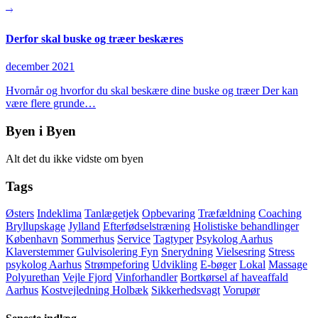
Derfor skal buske og træer beskæres
december 2021
Hvornår og hvorfor du skal beskære dine buske og træer Der kan
være flere grunde…
Byen i Byen
Alt det du ikke vidste om byen
Tags
Østers
Indeklima
Tanlægetjek
Opbevaring
Træfældning
Coaching
Bryllupskage
Jylland
Efterfødselstræning
Holistiske behandlinger
København
Sommerhus
Service
Tagtyper
Psykolog Aarhus
Klaverstemmer
Gulvisolering Fyn
Snerydning
Vielsesring
Stress
psykolog Aarhus
Strømpeforing
Udvikling
E-bøger
Lokal
Massage
Polyurethan
Vejle Fjord
Vinforhandler
Bortkørsel af haveaffald
Aarhus
Kostvejledning Holbæk
Sikkerhedsvagt
Vorupør