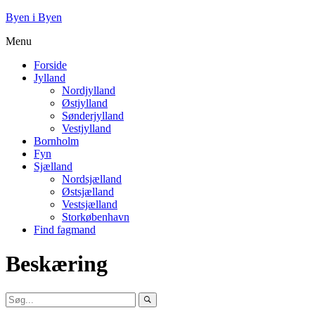
Byen i Byen
Menu
Forside
Jylland
Nordjylland
Østjylland
Sønderjylland
Vestjylland
Bornholm
Fyn
Sjælland
Nordsjælland
Østsjælland
Vestsjælland
Storkøbenhavn
Find fagmand
Beskæring