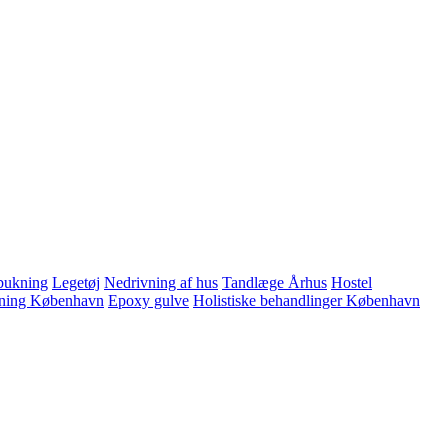
bukning
Legetøj
Nedrivning af hus
Tandlæge Århus
Hostel
ning København
Epoxy gulve
Holistiske behandlinger København