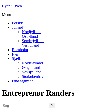
Byen i Byen
Menu
Forside
Jylland
Nordjylland
Østjylland
Sønderjylland
Vestjylland
Bornholm
Fyn
Sjælland
Nordsjælland
Østsjælland
Vestsjælland
Storkøbenhavn
Find fagmand
Entreprenør Randers