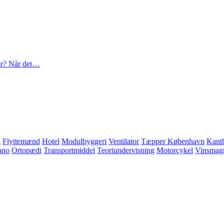
nør? Når det…
g
Flyttemænd
Hotel
Modulbyggeri
Ventilator
Tæpper København
Kant
ano
Ortopædi
Transportmiddel
Teoriundervisning
Motorcykel
Vinsmag