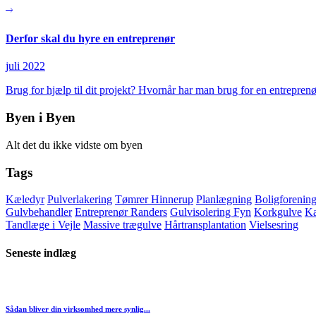
Derfor skal du hyre en entreprenør
juli 2022
Brug for hjælp til dit projekt? Hvornår har man brug for en entrepre
Byen i Byen
Alt det du ikke vidste om byen
Tags
Kæledyr
Pulverlakering
Tømrer Hinnerup
Planlægning
Boligforenin
Gulvbehandler
Entreprenør Randers
Gulvisolering Fyn
Korkgulve
K
Tandlæge i Vejle
Massive trægulve
Hårtransplantation
Vielsesring
Seneste indlæg
Sådan bliver din virksomhed mere synlig...