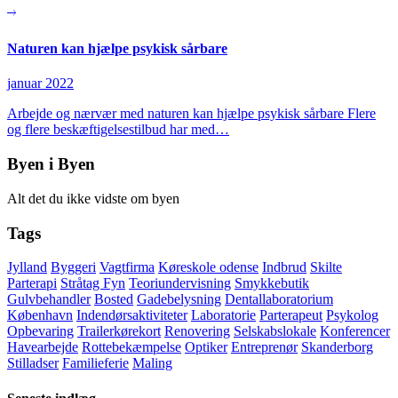
Naturen kan hjælpe psykisk sårbare
januar 2022
Arbejde og nærvær med naturen kan hjælpe psykisk sårbare Flere
og flere beskæftigelsestilbud har med…
Byen i Byen
Alt det du ikke vidste om byen
Tags
Jylland
Byggeri
Vagtfirma
Køreskole odense
Indbrud
Skilte
Parterapi
Stråtag Fyn
Teoriundervisning
Smykkebutik
Gulvbehandler
Bosted
Gadebelysning
Dentallaboratorium
København
Indendørsaktiviteter
Laboratorie
Parterapeut
Psykolog
Opbevaring
Trailerkørekort
Renovering
Selskabslokale
Konferencer
Havearbejde
Rottebekæmpelse
Optiker
Entreprenør
Skanderborg
Stilladser
Familieferie
Maling