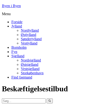
Byen i Byen
Menu
Forside
Jylland
Nordjylland
Østjylland
Sønderjylland
Vestjylland
Bornholm
Fyn
Sjælland
Nordsjælland
Østsjælland
Vestsjælland
Storkøbenhavn
Find fagmand
Beskæftigelsestilbud