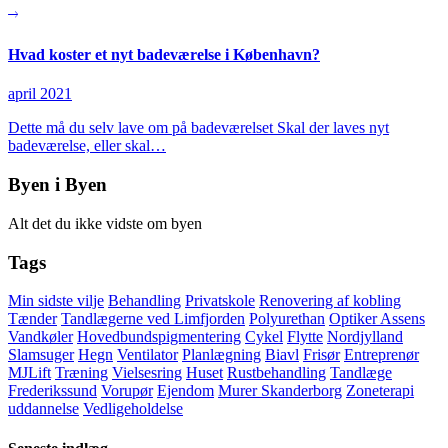
Hvad koster et nyt badeværelse i København?
april 2021
Dette må du selv lave om på badeværelset Skal der laves nyt
badeværelse, eller skal…
Byen i Byen
Alt det du ikke vidste om byen
Tags
Min sidste vilje
Behandling
Privatskole
Renovering af kobling
Tænder
Tandlægerne ved Limfjorden
Polyurethan
Optiker Assens
Vandkøler
Hovedbundspigmentering
Cykel
Flytte
Nordjylland
Slamsuger
Hegn
Ventilator
Planlægning
Biavl
Frisør
Entreprenør
MJLift
Træning
Vielsesring
Huset
Rustbehandling
Tandlæge
Frederikssund
Vorupør
Ejendom
Murer Skanderborg
Zoneterapi
uddannelse
Vedligeholdelse