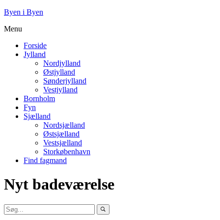
Byen i Byen
Menu
Forside
Jylland
Nordjylland
Østjylland
Sønderjylland
Vestjylland
Bornholm
Fyn
Sjælland
Nordsjælland
Østsjælland
Vestsjælland
Storkøbenhavn
Find fagmand
Nyt badeværelse