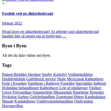
Fordele ved en sikkerhedsvagt
februar 2022
Hvad laver en sikkerhedsvagt? At arbejde som sikkerhedsvagt
handler lige så meget om at forebygge,…
Byen i Byen
Alt det du ikke vidste om byen
Tags
Patient Bisidder Stenløse
Storby
Kæledyr
Vedligeholdelse
Hudplejeklinik
Gaffeltruck service
Skole
Mexicansk København
Ferie i Kroatien
Tandlæge i Rødovre
Forældre
Specialsko
Indbrud
Holistiske behandlinger København
Leje af minilæsser
Vinduer
Greve
Polyurethan
Sommerferie
Økonomisk
Bisættelse
Rejsetips
Psykolog Aarhus
Gulvbehandling
Zoneterapi
Østers
Kantbukning
Massør
Kontaktlinser
Undervognsbehandling
Ombygning
Havepavillon