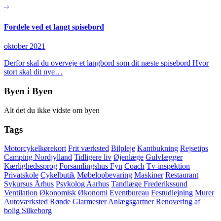
Fordele ved et langt spisebord
oktober 2021
Derfor skal du overveje et langbord som dit næste spisebord Hvor
stort skal dit nye…
Byen i Byen
Alt det du ikke vidste om byen
Tags
Motorcykelkørekort
Frit værksted
Bilpleje
Kantbukning
Rejsetips
Camping Nordjylland
Tidligere liv
Øjenlæge
Gulvlægger
Kærlighedssprog
Forsamlingshus Fyn
Coach
Tv-inspektion
Privatskole
Cykelbutik
Møbelopbevaring
Maskiner
Restaurant
Sykursus Århus
Psykolog Aarhus
Tandlæge Frederikssund
Ventilation
Økonomisk
Økonomi
Eventbureau
Festudlejning
Murer
Autoværksted Rønde
Glarmester
Anlægsgartner
Renovering af
bolig Silkeborg