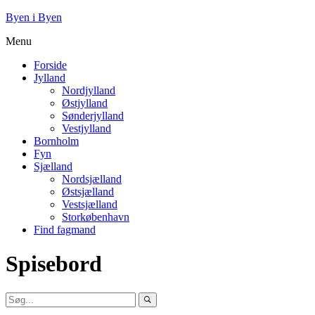
Byen i Byen
Menu
Forside
Jylland
Nordjylland
Østjylland
Sønderjylland
Vestjylland
Bornholm
Fyn
Sjælland
Nordsjælland
Østsjælland
Vestsjælland
Storkøbenhavn
Find fagmand
Spisebord