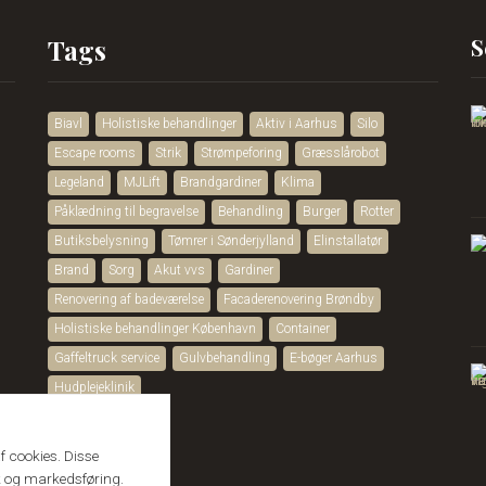
Tags
S
Biavl
Holistiske behandlinger
Aktiv i Aarhus
Silo
Escape rooms
Strik
Strømpeforing
Græsslårobot
Legeland
MJLift
Brandgardiner
Klima
Påklædning til begravelse
Behandling
Burger
Rotter
Butiksbelysning
Tømrer i Sønderjylland
Elinstallatør
Brand
Sorg
Akut vvs
Gardiner
Renovering af badeværelse
Facaderenovering Brøndby
Holistiske behandlinger København
Container
Gaffeltruck service
Gulvbehandling
E-bøger Aarhus
Hudplejeklinik
 cookies. Disse
tik og markedsføring.