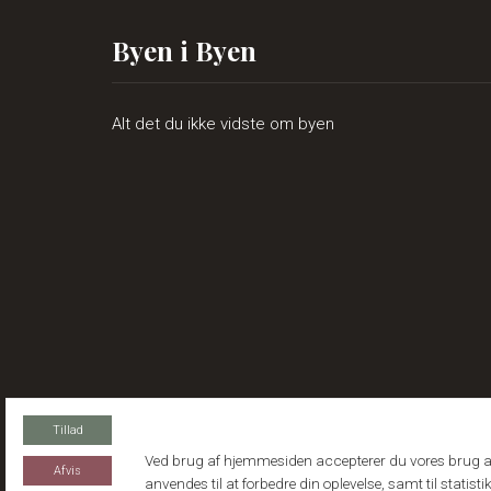
Byen i Byen
Alt det du ikke vidste om byen
Tillad
Ved brug af hjemmesiden accepterer du vores brug af
Afvis
anvendes til at forbedre din oplevelse, samt til statis