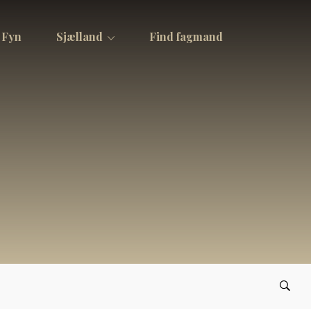
Fyn
Sjælland
Find fagmand