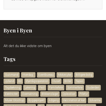
Byen i Byen
Alt det du ikke vidste om byen
Tags
Gulvmand
Hverdag¨
Eventbureau
Motorcykel
Billigere bolig
Jylland
Bil
Øjenlågsoperation
Huset
Briller
Tapas
Tagdækning
Lakering
Fest
Familieferie
Sommerferie
Gudenåen
Elektricitet
Overnatning
Blikkenslager
Oplevelser
Pillefyr
Murer Glostrup
Byggeprojekt
Adgang
Vaccination af kat
Solvarme