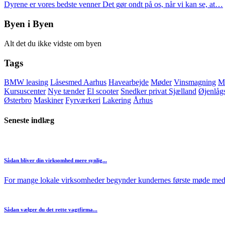
Dyrene er vores bedste venner Det gør ondt på os, når vi kan se, at…
Byen i Byen
Alt det du ikke vidste om byen
Tags
BMW leasing
Låsesmed Aarhus
Havearbejde
Møder
Vinsmagning
Ma
Kursuscenter
Nye tænder
El scooter
Snedker privat Sjælland
Øjenlåg
Østerbro
Maskiner
Fyrværkeri
Lakering
Århus
Seneste indlæg
Sådan bliver din virksomhed mere synlig...
For mange lokale virksomheder begynder kundernes første møde med
Sådan vælger du det rette vagtfirma...