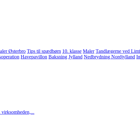
ler Østerbro
Tips til spædbørn
10. klasse
Maler
Tandlægerne ved Limf
soperation
Havepavillon
Baksning
Jylland
Nedbrydning Nordjylland
In
 virksomheden,...