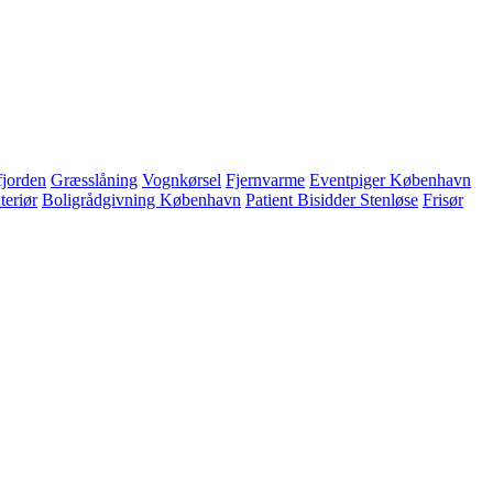
jorden
Græsslåning
Vognkørsel
Fjernvarme
Eventpiger København
teriør
Boligrådgivning København
Patient Bisidder Stenløse
Frisør