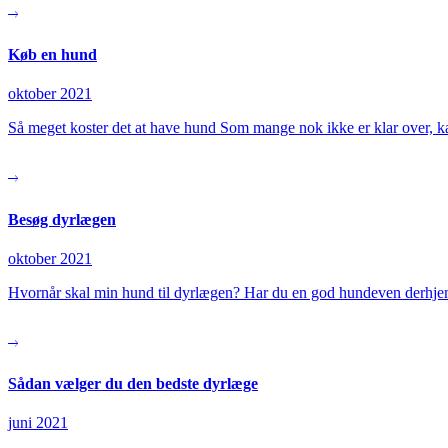
Køb en hund
oktober 2021
Så meget koster det at have hund Som mange nok ikke er klar over,
Besøg dyrlægen
oktober 2021
Hvornår skal min hund til dyrlægen? Har du en god hundeven derhje
Sådan vælger du den bedste dyrlæge
juni 2021