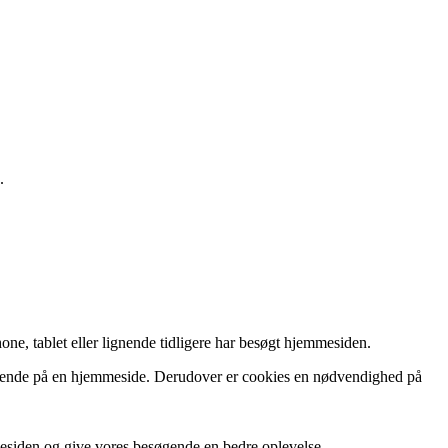
.
ne, tablet eller lignende tidligere har besøgt hjemmesiden.
esøgende på en hjemmeside. Derudover er cookies en nødvendighed på
mesiden og give vores besøgende en bedre oplevelse.