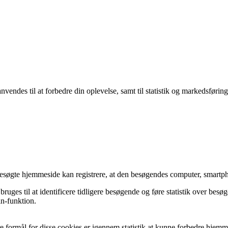
endes til at forbedre din oplevelse, samt til statistik og markedsføring
besøgte hjemmeside kan registrere, at den besøgendes computer, smartpho
ruges til at identificere tidligere besøgende og føre statistik over b
in-funktion.
 formål for disse cookies er igennem statistik at kunne forbedre hjem