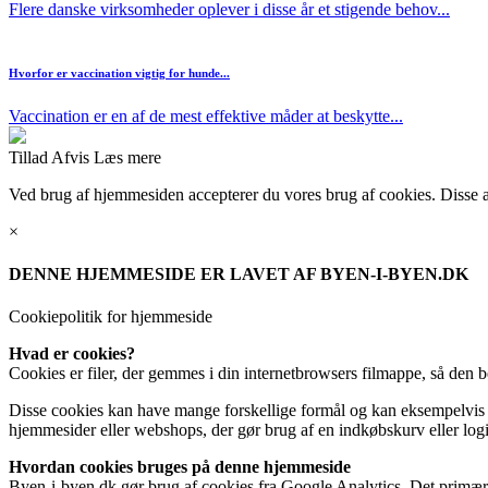
Flere danske virksomheder oplever i disse år et stigende behov...
Hvorfor er vaccination vigtig for hunde...
Vaccination er en af de mest effektive måder at beskytte...
Tillad
Afvis
Læs mere
Ved brug af hjemmesiden accepterer du vores brug af cookies. Disse anv
×
DENNE HJEMMESIDE ER LAVET AF BYEN-I-BYEN.DK
Cookiepolitik for hjemmeside
Hvad er cookies?
Cookies er filer, der gemmes i din internetbrowsers filmappe, så den 
Disse cookies kan have mange forskellige formål og kan eksempelvis b
hjemmesider eller webshops, der gør brug af en indkøbskurv eller log
Hvordan cookies bruges på denne hjemmeside
Byen-i-byen.dk gør brug af cookies fra Google Analytics. Det primære