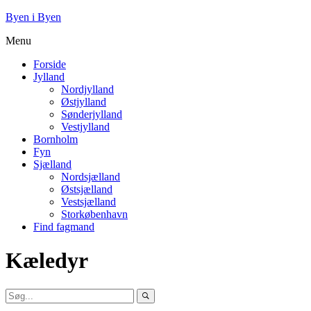
Byen i Byen
Menu
Forside
Jylland
Nordjylland
Østjylland
Sønderjylland
Vestjylland
Bornholm
Fyn
Sjælland
Nordsjælland
Østsjælland
Vestsjælland
Storkøbenhavn
Find fagmand
Kæledyr