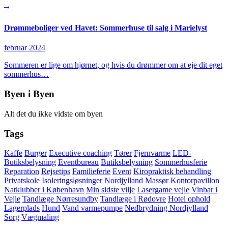
Drømmeboliger ved Havet: Sommerhuse til salg i Marielyst
februar 2024
Sommeren er lige om hjørnet, og hvis du drømmer om at eje dit eget
sommerhus…
Byen i Byen
Alt det du ikke vidste om byen
Tags
Kaffe
Burger
Executive coaching
Tører
Fjernvarme
LED-
Butiksbelysning
Eventbureau
Butiksbelysning
Sommerhusferie
Reparation
Rejsetips
Familieferie
Event
Kiropraktisk behandling
Privatskole
Isoleringsløsninger Nordjylland
Massør
Kontorpavillon
Natklubber i København
Min sidste vilje
Lasergame vejle
Vinbar i
Vejle
Tandlæge Nørresundby
Tandlæge i Rødovre
Hotel ophold
Lagerplads
Hund
Vand varmepumpe
Nedbrydning Nordjylland
Sorg
Vægmaling