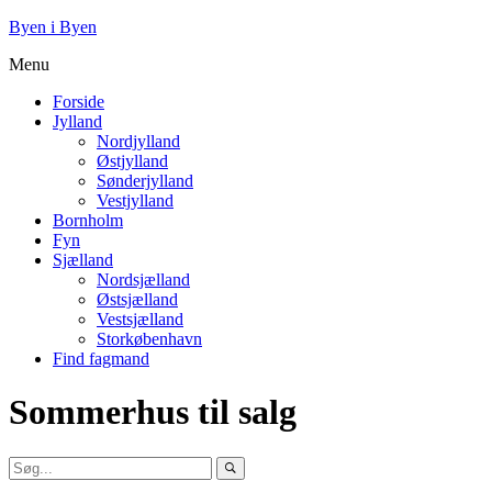
Byen i Byen
Menu
Forside
Jylland
Nordjylland
Østjylland
Sønderjylland
Vestjylland
Bornholm
Fyn
Sjælland
Nordsjælland
Østsjælland
Vestsjælland
Storkøbenhavn
Find fagmand
Sommerhus til salg