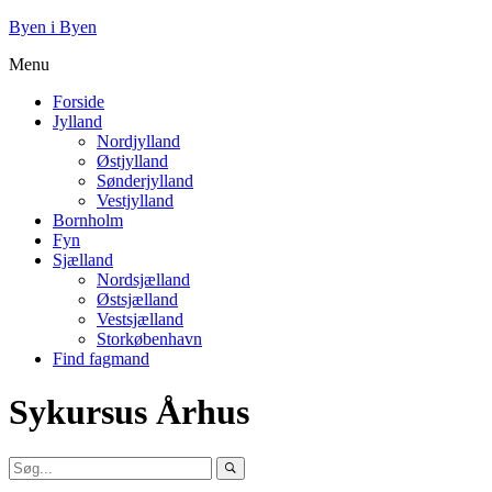
Byen i Byen
Menu
Forside
Jylland
Nordjylland
Østjylland
Sønderjylland
Vestjylland
Bornholm
Fyn
Sjælland
Nordsjælland
Østsjælland
Vestsjælland
Storkøbenhavn
Find fagmand
Sykursus Århus