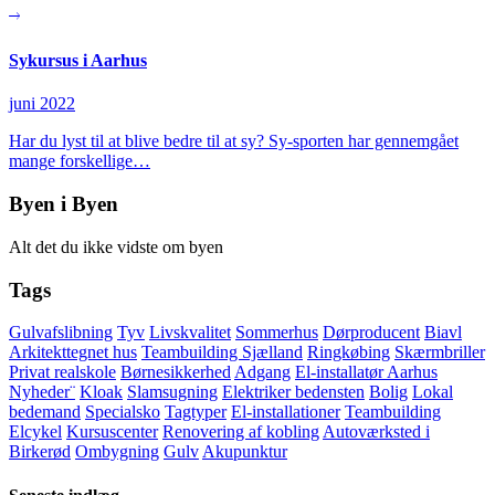
Sykursus i Aarhus
juni 2022
Har du lyst til at blive bedre til at sy? Sy-sporten har gennemgået
mange forskellige…
Byen i Byen
Alt det du ikke vidste om byen
Tags
Gulvafslibning
Tyv
Livskvalitet
Sommerhus
Dørproducent
Biavl
Arkitekttegnet hus
Teambuilding Sjælland
Ringkøbing
Skærmbriller
Privat realskole
Børnesikkerhed
Adgang
El-installatør Aarhus
Nyheder¨
Kloak
Slamsugning
Elektriker bedensten
Bolig
Lokal
bedemand
Specialsko
Tagtyper
El-installationer
Teambuilding
Elcykel
Kursuscenter
Renovering af kobling
Autoværksted i
Birkerød
Ombygning
Gulv
Akupunktur