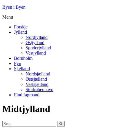
Byen i Byen
Menu
Forside
Jylland
Nordjylland
Østjylland
Sønderjylland
Vestjylland
Bornholm
Fyn
Sjælland
Nordsjælland
Østsjælland
Vestsjælland
Storkøbenhavn
Find fagmand
Midtjylland