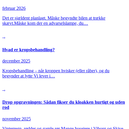
februar 2026
Det er sjældent planlagt. Måske begyndte bilen at trække
skævt.Måske kom der en advarselslampe, du…
Hvad er kropsbehandling?
december 2025
Kropsbehandling – når kroppen hvisker (eller råber), og du
begynder at lytte Vi lever i…
Drop opgravningen: Sådan fikser du kloakken hurtigt og uden
rod
november 2025
Vinterregn, rødder og gamle rør Mange husejere i Viborg og Skive