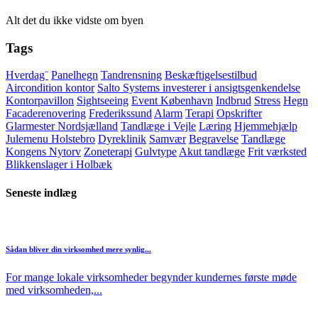
Alt det du ikke vidste om byen
Tags
Hverdag¨
Panelhegn
Tandrensning
Beskæftigelsestilbud
Aircondition kontor
Salto Systems investerer i ansigtsgenkendelse
Kontorpavillon
Sightseeing
Event København
Indbrud
Stress
Hegn
Facaderenovering
Frederikssund
Alarm
Terapi
Opskrifter
Glarmester Nordsjælland
Tandlæge i Vejle
Læring
Hjemmehjælp
Julemenu Holstebro
Dyreklinik
Samvær
Begravelse
Tandlæge
Kongens Nytorv
Zoneterapi
Gulvtype
Akut tandlæge
Frit værksted
Blikkenslager i Holbæk
Seneste indlæg
Sådan bliver din virksomhed mere synlig...
For mange lokale virksomheder begynder kundernes første møde
med virksomheden,...