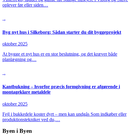
oplever før eller siden…
Byg nyt hus i Silkeborg: Sådan starter du dit byggeprojekt
oktober 2025
At bygge et nyt hus er en stor beslutning, og det kræver både
planlægning og…
Kantbukning – hvorfor præcis formgivning er afgørende i
montageklare metaldele
oktober 2025
Fejl i bukkedele koster dyrt – men kan undgås Som indkøber eller
produktionstekniker ved du,…
Byen i Byen