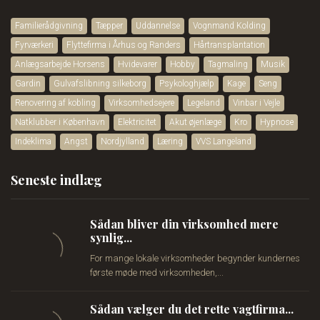
Familierådgivning
Tæpper
Uddannelse
Vognmand Kolding
Fyrværkeri
Flyttefirma i Århus og Randers
Hårtransplantation
Anlægsarbejde Horsens
Hvidevarer
Hobby
Tagmaling
Musik
Gardin
Gulvafslibning silkeborg
Psykologhjælp
Kage
Seng
Renovering af kobling
Virksomhedsejere
Legeland
Vinbar i Vejle
Natklubber i København
Elektricitet
Akut øjenlæge
Kro
Hypnose
Indeklima
Angst
Nordjylland
Læring
VVS Langeland
Seneste indlæg
Sådan bliver din virksomhed mere
synlig...
For mange lokale virksomheder begynder kundernes
første møde med virksomheden,...
Sådan vælger du det rette vagtfirma...