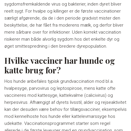
sygdomsfremkaldende virus og bakterier, inden dyret bliver
reelt sygt. For hvalpe og killinger er de første vaccinationer
særligt afgørende, da de i den periode gradvist mister den
beskyttelse, de har fået fra moderens mælk, og derfor bliver
mere sårbare over for infektioner. Uden korrekt vaccination
risikerer man både alvorlig sygdom hos det enkelte dyr og
øget smittespredning i den bredere dyrepopulation.
Hvilke vacciner har hunde og
katte brug for?
Hos hunde anbefales typisk grundvaccination mod bl.a.
hvalpesyge, parvovirus og leptospirose, mens katte ofte
vaccineres mod kattesyge, kattekvalme (calicivirus) og
herpesvirus. Afhængigt af dyrets livsstil, alder og rejseaktivitet
kan der desuden være behov for tillægsvacciner, eksempelvis
mod kennelhoste hos hunde eller kattelevmarssyge hos
udekatte. Vaccinationsprogrammet starter som regel
allerede i de første leveuger med en grundvaccination, som