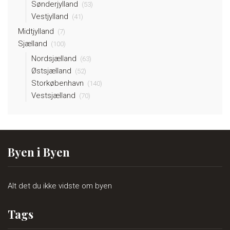
Sønderjylland
(53)
Vestjylland
(41)
Midtjylland
(7)
Sjælland
(100)
Nordsjælland
(63)
Østsjælland
(52)
Storkøbenhavn
(140)
Vestsjælland
(70)
Byen i Byen
Alt det du ikke vidste om byen
Tags