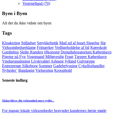
Vestsjælland
(70)
Byen i Byen
Alt det du ikke vidste om byen
Tags
Kloakering
Stilladser
Smykkebutik
Mad ud af huset Slagelse
Hø
Virksomhedsreklame
Frimærker
Vedligeholdelse af bil
Køreskole
Gardinbus
Skilte Randers
Økonomi
Dentallaboratorium København
Pigetur på Fyn
Vognmand
Miljøvenlig
Fragt
Tæpper København
Vinduespudsning
Livskvalitet
Adgang
Jylland
Gulvtæppe
Entreprenør Silkeborg
Sommer
Gadebelysning
Cykelforhandler
Nyheder¨
Bandagist
Vielsesring
Kroophold
Seneste indlæg
Sådan bliver din virksomhed mere synlig...
For mange lokale virksomheder begynder kundernes første møde