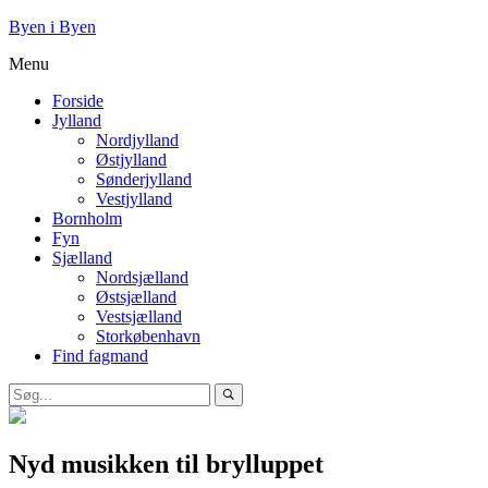
Byen i Byen
Menu
Forside
Jylland
Nordjylland
Østjylland
Sønderjylland
Vestjylland
Bornholm
Fyn
Sjælland
Nordsjælland
Østsjælland
Vestsjælland
Storkøbenhavn
Find fagmand
Nyd musikken til brylluppet