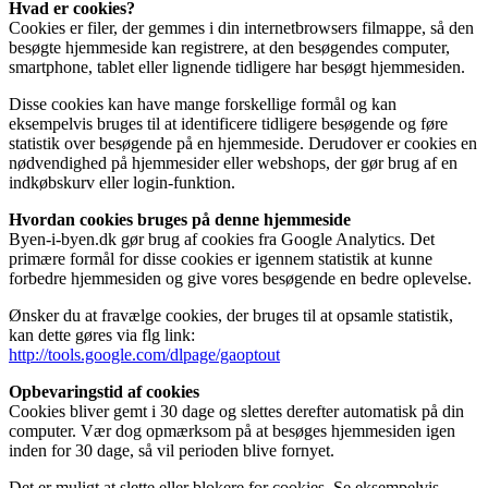
Hvad er cookies?
Cookies er filer, der gemmes i din internetbrowsers filmappe, så den
besøgte hjemmeside kan registrere, at den besøgendes computer,
smartphone, tablet eller lignende tidligere har besøgt hjemmesiden.
Disse cookies kan have mange forskellige formål og kan
eksempelvis bruges til at identificere tidligere besøgende og føre
statistik over besøgende på en hjemmeside. Derudover er cookies en
nødvendighed på hjemmesider eller webshops, der gør brug af en
indkøbskurv eller login-funktion.
Hvordan cookies bruges på denne hjemmeside
Byen-i-byen.dk gør brug af cookies fra Google Analytics. Det
primære formål for disse cookies er igennem statistik at kunne
forbedre hjemmesiden og give vores besøgende en bedre oplevelse.
Ønsker du at fravælge cookies, der bruges til at opsamle statistik,
kan dette gøres via flg link:
http://tools.google.com/dlpage/gaoptout
Opbevaringstid af cookies
Cookies bliver gemt i 30 dage og slettes derefter automatisk på din
computer. Vær dog opmærksom på at besøges hjemmesiden igen
inden for 30 dage, så vil perioden blive fornyet.
Det er muligt at slette eller blokere for cookies. Se eksempelvis