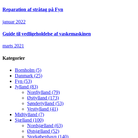
Reparation af stråtag på Fyn
januar 2022
Guide til vedligeholdelse af vaskemaskinen
marts 2021
Kategorier
Bornholm
(5)
Danmark
(25)
Fyn
(53)
Jylland
(83)
Nordjylland
(79)
Østjylland
(173)
Sønderjylland
(53)
Vestjylland
(41)
Midtjylland
(7)
Sjælland
(100)
Nordsjælland
(63)
Østsjælland
(52)
Storkøbenhavn
(140)