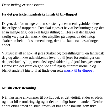
Dette indlæg er sponsoreret.
Få det perfekte musikalske finish til brylluppet
Dagen, der for mange er den største og mest meningsfulde i deres
liv, er lige på trapperne. Der skal tages et hav af beslutninger, og der
er så mange ting, der skal tages stilling til. Her skal der lægges
særlig vægt på den musik, der afspilles på dagen, da det netop
skaber en helt unik sammenhæng, der ikke kan erstattes af noget
andet.
Vigtigst af alt er nok, at jeres ønsker og forestillinger til en fantastisk
dag og aften ikke udelukkende lever op til jeres forventninger om
det perfekte bryllup, men altså også falder i god jord hos gæsterne.
Derfor kan det være en god ide at få hjælp af professionelle og
blandt andet få hjælp til at finde den rette
musik til brylluppet
.
Musik efter stemning
Når gæsterne ankommer til brylluppet, er det vigtigt, at der er plads
og til at hilse omkring sig og at det er muligt høre hinanden. Derfor
er det oplagt med en stille, fredfyldt baggrundsmusik, som ikke