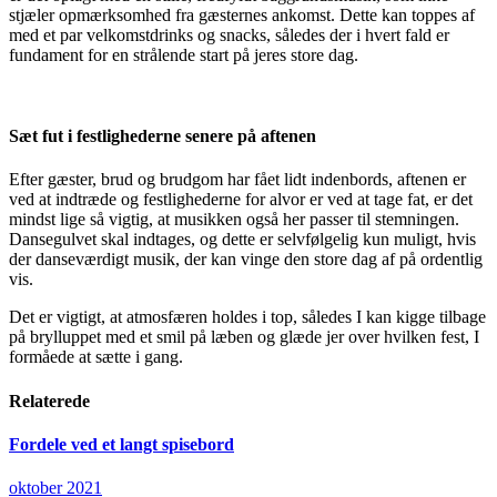
stjæler opmærksomhed fra gæsternes ankomst. Dette kan toppes af
med et par velkomstdrinks og snacks, således der i hvert fald er
fundament for en strålende start på jeres store dag.
Sæt fut i festlighederne senere på aftenen
Efter gæster, brud og brudgom har fået lidt indenbords, aftenen er
ved at indtræde og festlighederne for alvor er ved at tage fat, er det
mindst lige så vigtig, at musikken også her passer til stemningen.
Dansegulvet skal indtages, og dette er selvfølgelig kun muligt, hvis
der danseværdigt musik, der kan vinge den store dag af på ordentlig
vis.
Det er vigtigt, at atmosfæren holdes i top, således I kan kigge tilbage
på brylluppet med et smil på læben og glæde jer over hvilken fest, I
formåede at sætte i gang.
Relaterede
Fordele ved et langt spisebord
oktober 2021